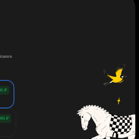
мпании
96
₽
088
₽