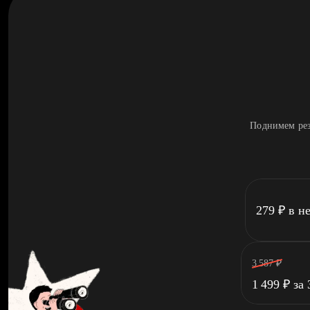
Поднимем рез
279
₽
в н
3 587
₽
1 499
₽
за 