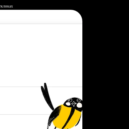
ткликах