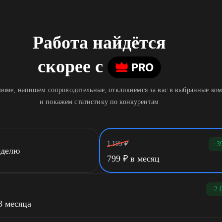
Работа найдётся
скорее
c
юме, напишем сопроводительные, откликнемся за вас в выбранные ко
и покажем статистику по конкурентам
1 195
₽
−3
еделю
799
₽
в месяц
−2 
3 месяца