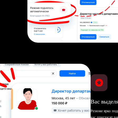
Вас выделя
Резюме ярко под
вас пригласят р